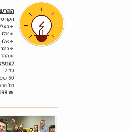
!ההרש
:הקורס
בעלי אוצר מילים גדול בעברית שלא מצליחים להתחיל לדבר🔸
אלו שמבינים מה אומרים להם בעברית אבל לא מסוגלים לענות🔸
אלו שלא מעוניינים ללמוד לימודים תאורטיים עם ספרי לימוד וטבלאות דקדוק🔸
בוגרי אולפן וקורסים שנותרו עם פערים גדולים בשפה המדוברת ובהבנת העברית🔸
ההרשמה לקבוצות דוברי רוסית בעיצומה🔸
לפרטים
עד 12 משתתפים בקבוצה
50 שעות אקדמיות- 3,000 ש"ח
רח' הרצל 13, ראשון
098
☎️